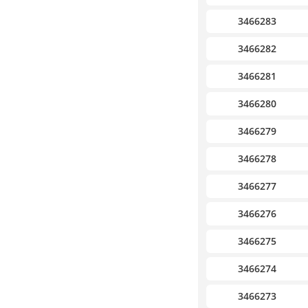
3466283
3466282
3466281
3466280
3466279
3466278
3466277
3466276
3466275
3466274
3466273