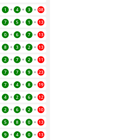
1
+
4
+
3
=
08
7
+
5
+
1
=
13
0
+
6
+
7
=
13
8
+
3
+
2
=
13
2
+
7
+
2
=
11
7
+
7
+
9
=
23
7
+
4
+
8
=
19
4
+
2
+
6
=
12
2
+
6
+
2
=
10
5
+
8
+
0
=
13
9
+
4
+
0
=
13