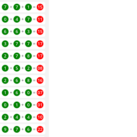
7
+
7
+
1
=
15
0
+
4
+
7
=
11
6
+
6
+
3
=
15
3
+
7
+
7
=
17
2
+
7
+
8
=
17
1
+
5
+
2
=
08
2
+
6
+
8
=
16
1
+
6
+
0
=
07
0
+
1
+
0
=
01
2
+
4
+
4
=
10
9
+
7
+
6
=
22