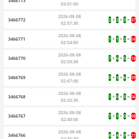
3466773
等待开奖
03:01:00
2026-08-08
3466772
2
+
2
+
3
=
07
02:57:30
2026-08-08
3466771
1
+
1
+
2
=
04
02:54:00
2026-08-08
3466770
7
+
6
+
5
=
18
02:50:30
2026-08-08
3466769
0
+
3
+
6
=
09
02:47:00
2026-08-08
3466768
1
+
0
+
5
=
06
02:43:30
2026-08-08
3466767
7
+
1
+
0
=
08
02:40:00
2026-08-08
3466766
8
+
4
+
9
=
21
02:36:30