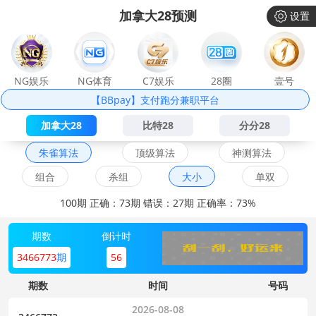
加拿大28预测
设置
NG娱乐
NG体育
C7娱乐
28圈
壹号
【BBpay】支付跑分兼职平台
加拿大28
比特28
分分28
朱雀算法
顶级算法
神测算法
组合
杀组
大小
单双
100期 正确：73期 错误：27期 正确率：73%
期数
倒计时
2
+
4
+
8
=
14
大
双
3466773
期
56
期数
时间
号码
2026-08-08